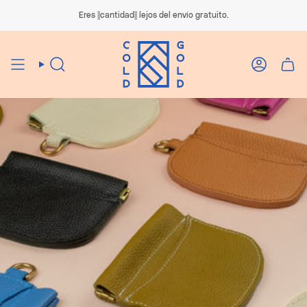
Ir
al
Eres ||cantidad|| lejos del envío gratuito.
contenido
Búsqueda
Cuenta