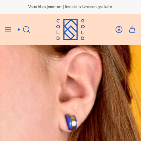
Passer
au
Vous êtes ||montant|| loin de la livraison gratuite.
contenu
de
la
page
Recherche
Compte