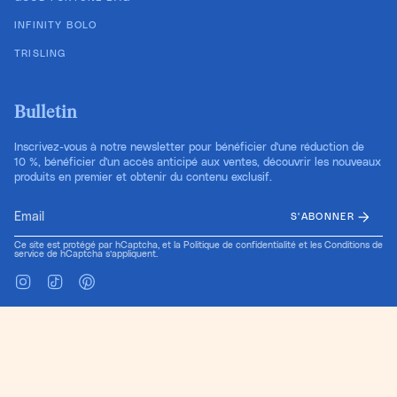
INFINITY BOLO
TRISLING
Bulletin
Inscrivez-vous à notre newsletter pour bénéficier d'une réduction de
10 %, bénéficier d'un accès anticipé aux ventes, découvrir les nouveaux
produits en premier et obtenir du contenu exclusif.
S'ABONNER
Ce site est protégé par hCaptcha, et la
Politique de confidentialité
et les
Conditions de
service
de hCaptcha s’appliquent.
Instagram
TikTok
Pinterest
Langue
Devise
FR
USD $
© Cold Gold 2026
Conception du site par Pretty Useful Co.