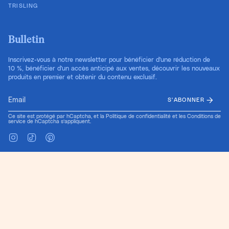
TRISLING
Bulletin
Inscrivez-vous à notre newsletter pour bénéficier d'une réduction de
10 %, bénéficier d'un accès anticipé aux ventes, découvrir les nouveaux
produits en premier et obtenir du contenu exclusif.
S'ABONNER
Ce site est protégé par hCaptcha, et la
Politique de confidentialité
et les
Conditions de
service
de hCaptcha s’appliquent.
Instagram
TikTok
Pinterest
Langue
Devise
FR
USD $
© Cold Gold 2026
Conception du site par Pretty Useful Co.
Commerce électronique propulsé par Shopify