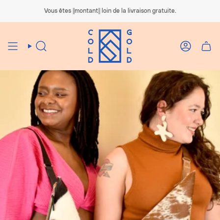
Passer
au
Vous êtes ||montant|| loin de la livraison gratuite.
contenu
de
la
page
Recherche
Compte