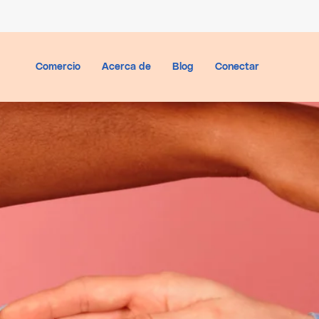
Ir
al
contenido
Comercio
Acerca de
Blog
Conectar