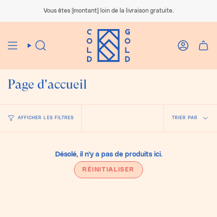
Passer
au
Vous êtes ||montant|| loin de la livraison gratuite.
contenu
de
la
page
Recherche
Compte
Page d'accueil
Trier
AFFICHER LES FILTRES
TRIER PAR
par
Désolé, il n'y a pas de produits ici.
RÉINITIALISER